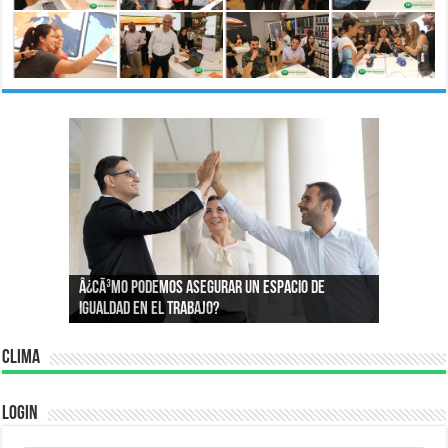
Â¿Por quÃ© compramos lo que compramos?:
Â¿CÃ³mo podemos asegurar un espacio de
Conoce la psicologÃ­a que define nuestros
igualdad en el trabajo?
consumos
Clima
Login