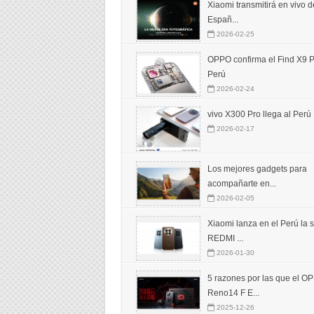
Xiaomi transmitirá en vivo 
Españ...
2026-02-25
OPPO confirma el Find X9 P
Perú
2026-02-24
vivo X300 Pro llega al Perú
2026-02-17
Los mejores gadgets para
acompañarte en...
2026-02-05
Xiaomi lanza en el Perú la s
REDMI ...
2026-01-30
5 razones por las que el O
Reno14 F E...
2025-12-26