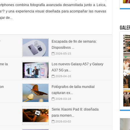
rtphones combina fotografía avanzada desarrollada junto a Leica,
grada¹? y una experiencia visual diseñada para acompañar las nuevas
jar de...
Gale
y
Escapada de fin de semana:
Dispositivos ...
2026-05-15
ine la
Los nuevos Galaxy A57 y Galaxy
A37 5G ya...
2026-04-16
con
Fotógrafos de talla mundial
capturan ex...
2026-03-18
Serie Xiaomi Pad 8: diseñada
para momen...
2026-03-02