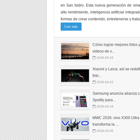
en San Isidro. Esta nueva generación de sma
alto rendimiento, inteligencia artificial inte
formas de crear contenido, entretenerse y traba
Leer más
Cómo lograr mejores fotos 
videos de v...
2026-05-15
Xiaomi y Leica: así se redef
foto...
2026-04-22
Samsung anuncia alianza 
Spotify para...
2026-04-16
MWC 2026: vivo X300 Ultra
transforma la ...
2026-03-05