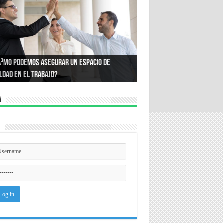
or quÃ© compramos lo que compramos?:
Ã³mo podemos asegurar un espacio de
ce la psicologÃ­a que define nuestros
ldad en el trabajo?
sumos
a
n