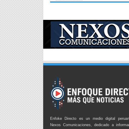
Enfoke Directo es un medio digital perua
Nexos Comunicaciones, dedicado a informa