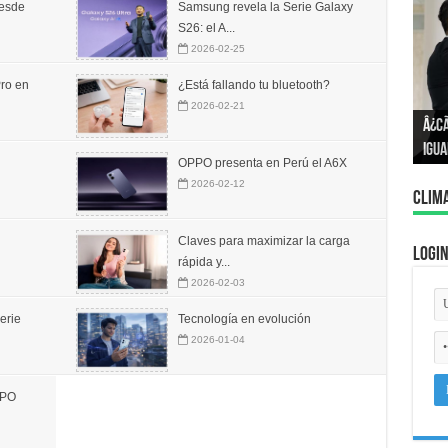
desde
Samsung revela la Serie Galaxy
S26: el A...
2026-02-25
ro en
¿Está fallando tu bluetooth?
Â¿P
2026-02-21
Â¿C
Cono
igua
con
OPPO presenta en Perú el A6X
2026-02-12
Clim
Claves para maximizar la carga
Logi
rápida y...
2026-02-03
erie
Tecnología en evolución
2026-01-04
PPO