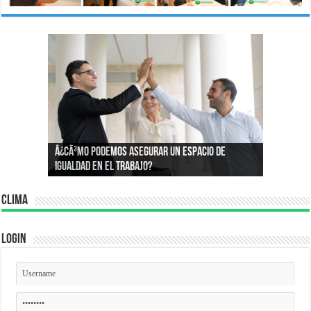
Â¿Por quÃ© compramos lo que compramos?:
Â¿CÃ³mo podemos asegurar un espacio de
Conoce la psicologÃ­a que define nuestros
igualdad en el trabajo?
consumos
Clima
Login