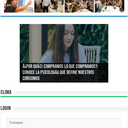
Â¿Por quÃ© compramos lo que compramos?:
Â¿CÃ³mo podemos asegurar un espacio de
Conoce la psicologÃ­a que define nuestros
igualdad en el trabajo?
consumos
Clima
Login