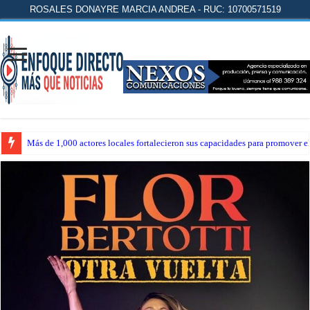
ROSALES DONAYRE MARCIA ANDREA - RUC: 10700571519
Más de 1,000 actores locales fortalecieron sus capacidades para promover 