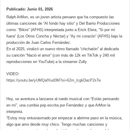
Publicado: Junio 01, 2026
Ralph ArMon, es un joven artista peruano que ha compuesto las
últimas canciones de “Al fondo hay sitio” y Del Barrio Producciones
como: “Bikini” (AFHS) interpretada junto a Erick Elera, “Si por mí
fuera” (Los Otros Concha y Néctar) y “Ay mi corazón” (AFHS) bajo la
producción de Juan Carlos Fernández.
En el 2025, viralizó un nuevo ritmo llamado “chichatón” al dedicarle
su canción “Nació el amor” (con más de 12k en TikTok y 240 mil
reproducciones en YouTube) a la streamer Zully.
VIDEO:
https://youtu.be/yUMQafXud3M?si=62m_lcgkDacP2sTe
Hoy, se aventura a lanzarse al ruedo musical con “Estás pensando
en mí”, una cumbia pop escrita por Fernández y que ArMon la
interpreta.
“Estoy muy entusiasmado por empezar a abrirme paso en la música,
algo que amo desde muy chico. Tengo muchas canciones y