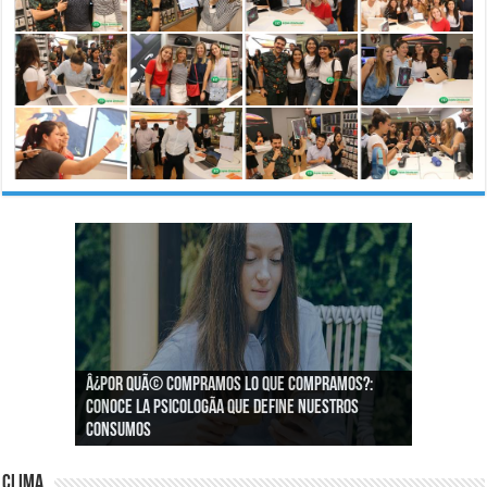
Â¿Por quÃ© compramos lo que compramos?:
Â¿CÃ³mo podemos asegurar un espacio de
Conoce la psicologÃ­a que define nuestros
igualdad en el trabajo?
consumos
Clima