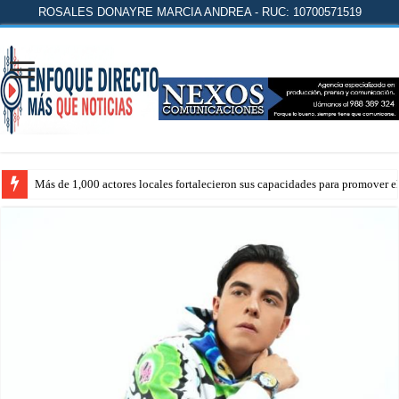
ROSALES DONAYRE MARCIA ANDREA - RUC: 10700571519
Más de 1,000 actores locales fortalecieron sus capacidades para promover 